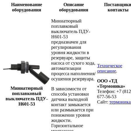
Наименование
Описание
Поставщики
оборудования
оборудования
контакты
Миниатюрный
поплавковый
выключатель ПДУ-
Н601-53
предназначен для
регулирования
уровня жидкости в
резервуаре, защиты
насоса от сухого хода,
Техническое
автоматизации
описание
.
процесса наполнения/
осушения резервуара.
ООО «ТД
«Термоника»
Миниатюрный
В зависимости от
Телефон: +7 (812
поплавковый
способа установки
677-56-53
выключатель ПДУ-
датчика выходной
Сайт:
термоника
Н601-53
контакт замыкается
или размыкается при
понижении уровня
жидкости.
Горизонтальное
монтажное