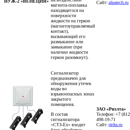
ИУЖ-2 «ВЕНЕЦИЯ»
Сайт:
alpatech.ru
магнита-поплавка
находящегося на
поверхности
жидкости на геркон
(магнитоуправляемый
контакт),
вызывающий его
размыкание или
замыкание (при
наличии жидкости
геркон разомкнут).
Сигнализатор
предназначен для
обнаружения утечек
воды во
взрывоопасных зонах
закрытого
помещения.
ЗАО «Риэлта»
В состав
Телефон: +7 (812
сигнализатора
498-19-71
«СТЗ‑Ех» входит
Сайт:
rielta.ru
блок обработки