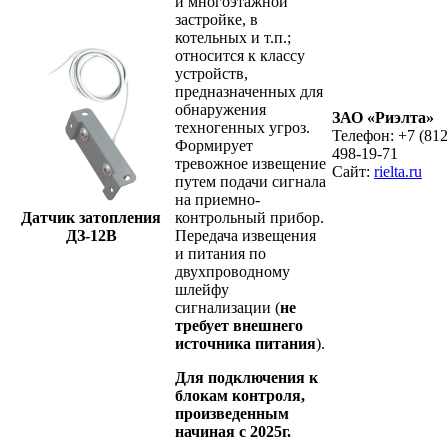
и многоэтажной
застройке, в
котельных и т.п.;
относится к классу
устройств,
предназначенных для
обнаружения
ЗАО «Риэлта»
техногенных угроз.
Телефон: +7 (812
Формирует
498-19-71
тревожное извещение
Сайт:
rielta.ru
путем подачи сигнала
на приемно-
Датчик затопления
контрольный прибор.
ДЗ-12В
Передача извещения
и питания по
двухпроводному
шлейфу
сигнализации (
не
требует внешнего
источника питания
).
Для подключения к
блокам контроля,
произведенным
начиная с 2025г.