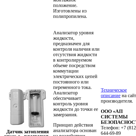
положение.
Изготовлены из
полипропилена.
Анализатор уровня
жидкости,
предназначен для
контроля наличия или
отсутствия жидкости
в контролируемом
объеме посредством
коммутации
электрических цепей
постоянного или
переменного тока.
Техническое
Анализатор
описание
на сай
обеспечивает
производителя.
контроль уровня
жидкости до точки ее
ООО «АП
замерзания.
СИСТЕМЫ
БЕЗОПАСНОС
Принцип действия
Телефон: +7 (812
анализатора основан
Датчик затопления
644-69-89
на воздействии