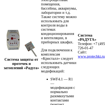
помещения,
бассейны, аквариумы,
лаборатории и т.д.
Также систему можно
использовать для
контроля воды в
системах
кондиционирования
Система
и вентиляции, в
«РАДУГА»
приборных шкафах.
Телефон: +7 (495
726-01-47
Для подключения к
Сайт:
комплексам
www.protechki.ru
«Кристалл» следует
Система защиты от
использовать датчики
протечек и
следующих
затоплений «Радуга»
модификаций:
SWF4.1 — R1
—
модификация с
нормально
разомкнутыми
контактами
(контакт