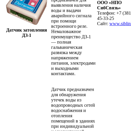
ООО «НПО
выявления наличия
СибСвязь»
воды и выдачи
Телефон: +7 (381
аварийного сигнала
45-33-25
при помощи
Сайт:
www.siblin
встроенного реле.
Датчик затопления
Немаловажное
ДЗ-1
преимущество ДЗ-1
— полная
гальваническая
развязка между
напряжением
питания, электродами
и выходными
контактами.
Датчик предназначен
для обнаружения
утечек воды из
водопроводных сетей
водоснабжения и
отопления
помещений в зданиях
при индивидуальной