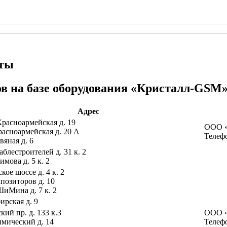
ьты
ов на базе оборудования «Кристалл-GSM»
Адрес
Красноармейская д. 19
ООО «
расноармейская д. 20 А
Телефо
вяная д. 6
аблестроителей д. 31 к. 2
имова д. 5 к. 2
ое шоссе д. 4 к. 2
мпозиторов д. 10
ШиМина д. 7 к. 2
ирская д. 9
ий пр. д. 133 к.3
ООО «
имический д. 14
Телефо