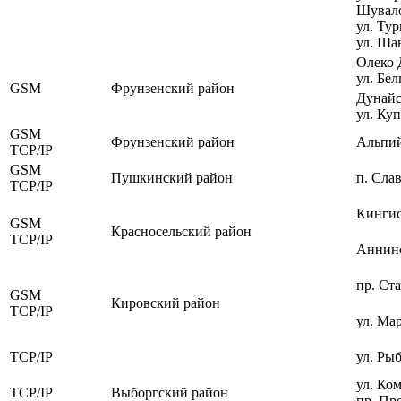
Шувало
ул. Тур
ул. Шав
Олеко 
ул. Бел
GSM
Фрунзенский район
Дунайск
ул. Куп
GSM
Фрунзенский район
Альпий
TCP/IP
GSM
Пушкинский район
п. Слав
TCP/IP
Кингис
GSM
Красносельский район
TCP/IP
Аннинс
пр. Ста
GSM
Кировский район
TCP/IP
ул. Ма
TCP/IP
ул. Ры
ул. Ко
TCP/IP
Выборгский район
пр. Пр