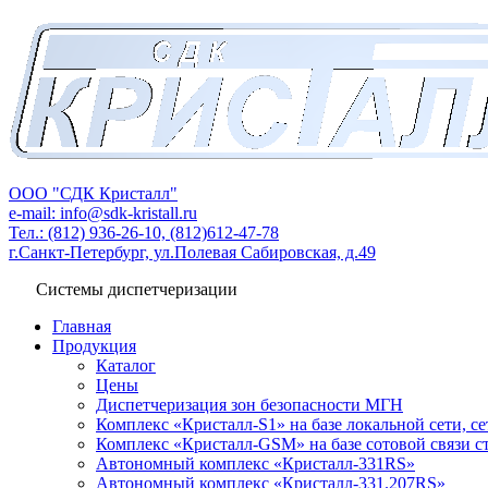
ООО "СДК Кристалл"
e-mail: info@sdk-kristall.ru
Тел.: (812) 936-26-10, (812)612-47-78
г.Санкт-Петербург, ул.Полевая Сабировская, д.49
Системы диспетчеризации
Главная
Продукция
Каталог
Цены
Диспетчеризация зон безопасности МГН
Комплекс «Кристалл-S1» на базе локальной сети, с
Комплекс «Кристалл-GSM» на базе сотовой связи 
Автономный комплекс «Кристалл-331RS»
Автономный комплекс «Кристалл-331.207RS»