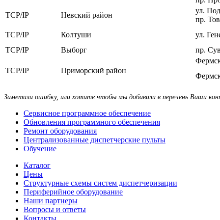
ул. Под
TCP/IP
Невский район
пр. То
TCP/IP
Колтуши
ул. Ген
TCP/IP
Выборг
пр. Су
Фермск
TCP/IP
Приморский район
Фермск
Заметили ошибку, или хотите чтобы мы добавили в перечень Ваши к
Сервисное программное обеспечение
Обновления программного обеспечения
Ремонт оборудования
Централизованные диспетчерские пульты
Обучение
Каталог
Цены
Структурные схемы систем диспетчеризации
Периферийное оборудование
Наши партнеры
Вопросы и ответы
Контакты