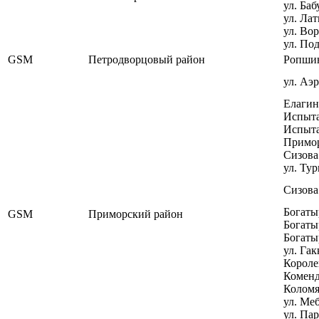
ул. Баб
ул. Лат
ул. Вор
ул. Под
GSM
Петродворцовый район
Ропшин
ул. Аэ
Елагинс
Испытат
Испытат
Примор
Сизова 
ул. Тур
Сизова 
Богатыр
GSM
Приморский район
Богатыр
Богатыр
ул. Гак
Королев
Коменд
Коломя
ул. Меб
ул. Пар