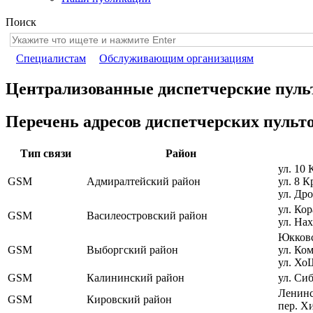
Поиск
Специалистам
Обслуживающим организациям
Централизованные диспетчерские пул
Перечень адресов диспетчерских пульт
Тип связи
Район
ул. 10 
GSM
Адмиралтейский район
ул. 8 К
ул. Дро
ул. Кор
GSM
Василеостровский район
ул. Нах
Юкковск
GSM
Выборгский район
ул. Ко
ул. Хо
GSM
Калининский район
ул. Сиб
Ленинск
GSM
Кировский район
пер. Х