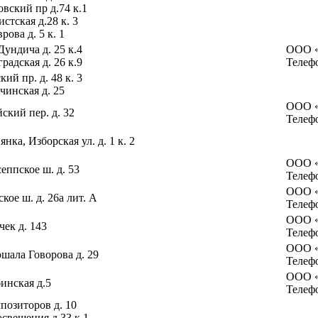
вский пр д.74 к.1
истская д.28 к. 3
рова д. 5 к. 1
Дундича д. 25 к.4
ООО 
градская д. 26 к.9
Телефо
ий пр. д. 48 к. 3
чинская д. 25
ООО 
ский пер. д. 32
Телефо
янка, Изборская ул. д. 1 к. 2
ООО «
еппское ш. д. 53
Телефо
ООО «
кое ш. д. 26а лит. А
Телефо
ООО 
чек д. 143
Телефо
ООО 
ршала Говорова д. 29
Телефо
ООО «
бинская д.5
Телефо
мпозиторов д. 10
освещения д.33 к.1