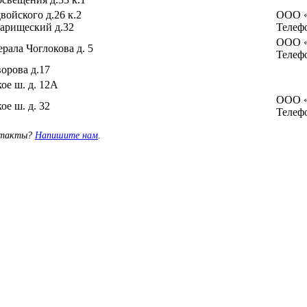
войского д.26 к.2
ООО «
варищеский д.32
Телефо
ООО «
ерала Чоглокова д. 5
Телефо
ворова д.17
ое ш. д. 12А
ООО «
ое ш. д. 32
Телефо
онтакты?
Напишите нам
.