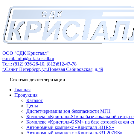
ООО "СДК Кристалл"
e-mail: info@sdk-kristall.ru
Тел.: (812) 936-26-10, (812)612-47-78
г.Санкт-Петербург, ул.Полевая Сабировская, д.49
Системы диспетчеризации
Главная
Продукция
Каталог
Цены
Диспетчеризация зон безопасности МГН
Комплекс «Кристалл-S1» на базе локальной сети, с
Комплекс «Кристалл-GSM» на базе сотовой связи 
Автономный комплекс «Кристалл-331RS»
Автономный комплекс «Кристалл-331.207RS»