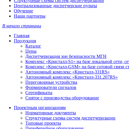
Структурные схемы систем диспетчеризации
Централизованные диспетчерские пульты
Обучение
Наши партнеры
В начало страницы
Главная
Продукция
Каталог
Цены
Диспетчеризация зон безопасности МГН
Комплекс «Кристалл-S1» на базе локальной сети, с
Комплекс «Кристалл-GSM» на базе сотовой связи 
Автономный комплекс «Кристалл-331RS»
Автономный комплекс «Кристалл-331.207RS»
Переговорные устройства
Формирователи сигналов
Сертификаты
Снятое с производства оборудование
Проектным организациям
Нормативные документы
Структурные схемы систем диспетчеризации
Типовые проекты
Периферийное оборудование